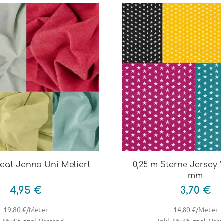
eat Jenna Uni Meliert
0,25 m Sterne Jersey 
mm
4,95 €
3,70 €
19,80 €/Meter
14,80 €/Meter
. MwSt, zzgl. Versand
inkl. MwSt, zzgl. Ve