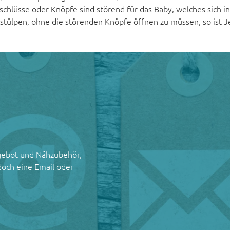
schlüsse oder Knöpfe sind störend für das Baby, welches sich in
f stülpen, ohne die störenden Knöpfe öffnen zu müssen, so ist J
gebot und Nähzubehör,
doch eine Email oder