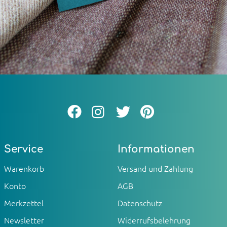
Service
Informationen
Warenkorb
Versand und Zahlung
Konto
AGB
Merkzettel
Datenschutz
Newsletter
Widerrufsbelehrung