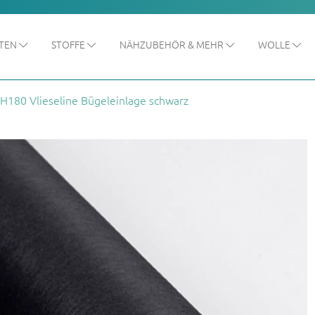
ITEN
STOFFE
NÄHZUBEHÖR & MEHR
WOLLE
H180 Vlieseline Bügeleinlage schwarz