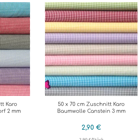
tt Karo
50 x 70 cm Zuschnitt Karo
orf 2 mm
Baumwolle Canstein 3 mm
2,90 €
2,90 €/Stück