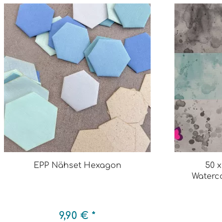
EPP Nähset Hexagon
50 
Waterc
9,90 € *