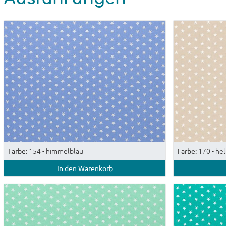
154 - himmelblau
170 - hel
Farbe:
Farbe:
In den Warenkorb