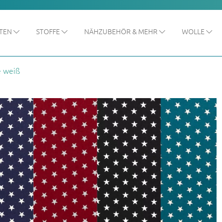
ITEN
STOFFE
NÄHZUBEHÖR & MEHR
WOLLE
e weiß