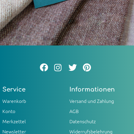
Service
Informationen
Warenkorb
Versand und Zahlung
Konto
AGB
Merkzettel
Datenschutz
Newsletter
Widerrufsbelehrung