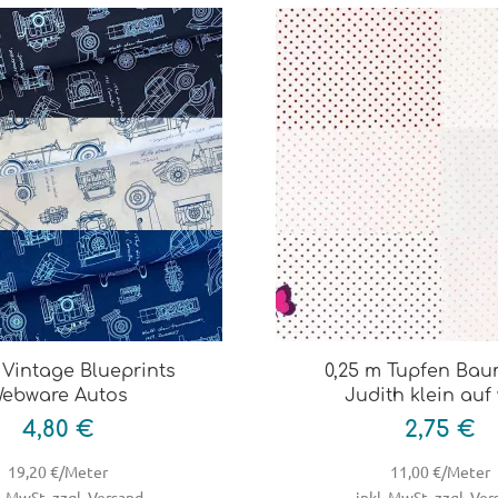
 Vintage Blueprints
0,25 m Tupfen Bau
ebware Autos
Judith klein auf
4,80 €
2,75 €
19,20 €/Meter
11,00 €/Meter
. MwSt, zzgl. Versand
inkl. MwSt, zzgl. Ve