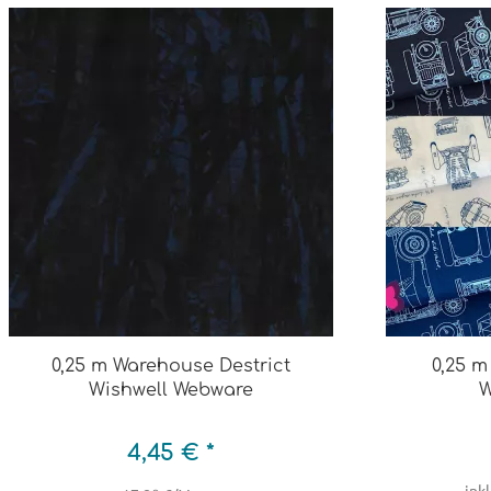
0,25 m Warehouse Destrict
0,25 m
Wishwell Webware
W
4,45 € *
inkl