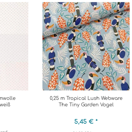
mwolle
0,25 m Tropical Lush Webware
 weiß
The Tiny Garden Vogel
5,45 € *
rsand