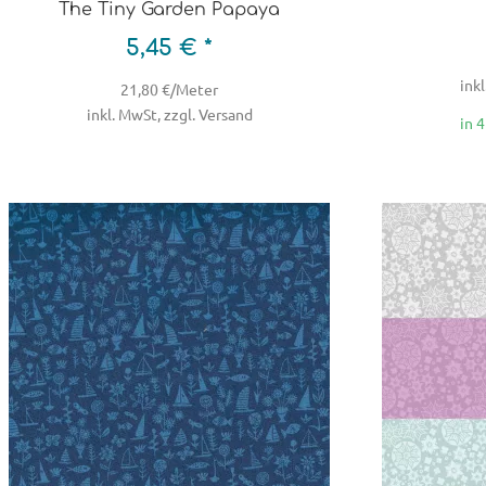
The Tiny Garden Papaya
5,45 € *
inkl
21,80 €/Meter
inkl. MwSt, zzgl. Versand
in 