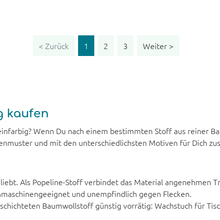
Weiter
< Zurück
1
2
3
Weiter >
g kaufen
einfarbig? Wenn Du nach einem bestimmten Stoff aus reiner Bau
enmuster und mit den unterschiedlichsten Motiven für Dich z
eliebt. Als Popeline-Stoff verbindet das Material angenehmen
aschmaschinengeeignet und unempfindlich gegen Flecken.
schichteten Baumwollstoff günstig vorrätig: Wachstuch für Tis