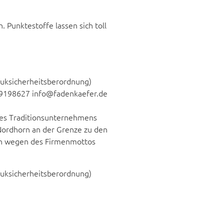
. Punktestoffe lassen sich toll
duksicherheitsberordnung)
 9198627 info@fadenkaefer.de
e des Traditionsunternehmens
Nordhorn an der Grenze zu den
ein wegen des Firmenmottos
duksicherheitsberordnung)