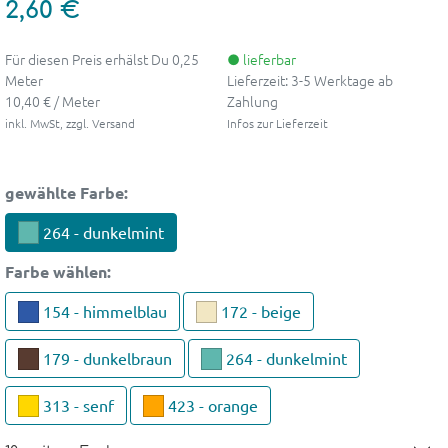
2,60 €
Für diesen Preis erhälst Du 0,25
● lieferbar
Meter
Lieferzeit: 3-5 Werktage ab
10,40 € / Meter
Zahlung
inkl. MwSt, zzgl. Versand
Infos zur Lieferzeit
gewählte Farbe:
264 - dunkelmint
Farbe
wählen:
154 - himmelblau
172 - beige
179 - dunkelbraun
264 - dunkelmint
313 - senf
423 - orange