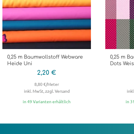
0,25 m Baumwollstoff Webware
0,25 m Ba
Heide Uni
Dots Wei
2,20 €
8,80 €/Meter
inkl. MwSt, zzgl. Versand
inkl
in 49 Varianten erhältlich
in 3